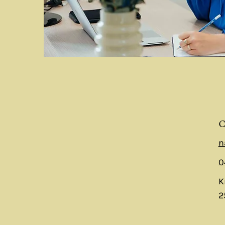
C
n
0
K
2