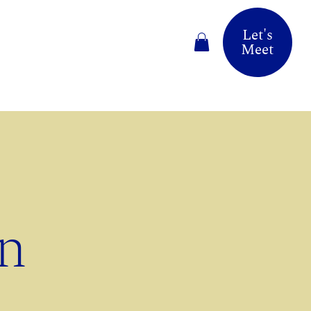
Let's
Meet
n