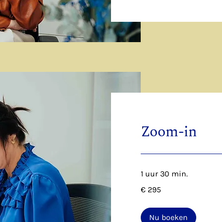
Zoom-in
1 uur 30 min.
295
€ 295
euro
Nu boeken