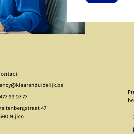
ontact
ancy@klaarenduidelijk.be
Pr
477 69 07 77
he
reitenbergstraat 47
560 Nijlen