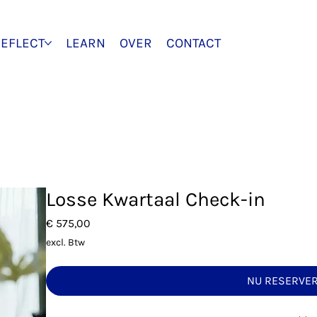
EFLECT
LEARN
OVER
CONTACT
Losse Kwartaal Check-in
Prijs
€ 575,00
excl. Btw
NU RESERVE