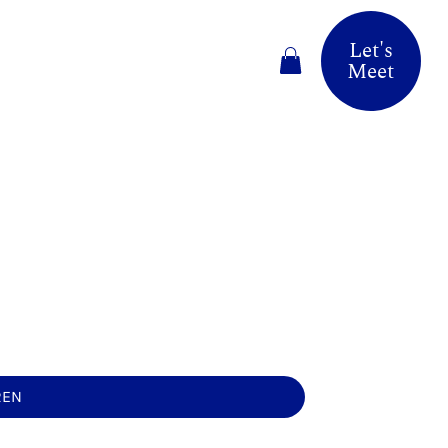
Let's
Meet
REN